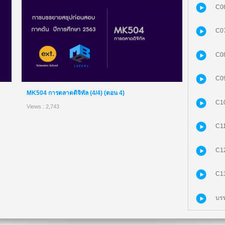
C06
C07
C08
C09
MK504 การตลาดดิจิทัล (4/4) (ตอน 4)
C10
Views : 2,743
C11
C12
C13
บรร