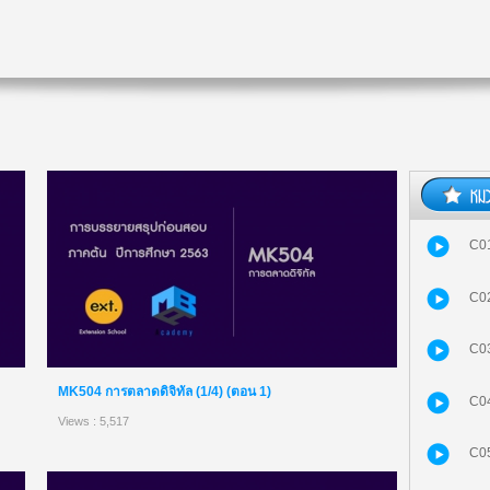
C01
C02
C03
MK504 การตลาดดิจิทัล (1/4) (ตอน 1)
C04
Views : 5,517
C05