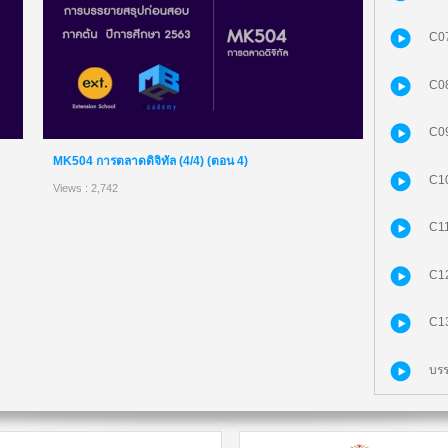
C07
C08
C09
MK504 การตลาดดิจิทัล (4/4) (ตอน 4)
C10
Views : 2,742
C11
C12
C13
บรร