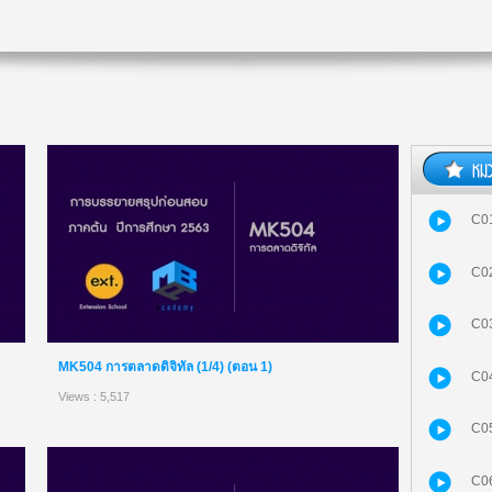
C01
C02
C03
MK504 การตลาดดิจิทัล (1/4) (ตอน 1)
C04
Views : 5,517
C05
C06