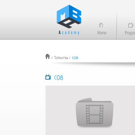
/
โปรแกรม
/
C08
C08