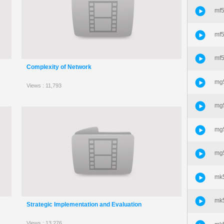
mf5
mf5
mf5
Complexity of Network
mg5
Views : 11,793
mg5
mg5
mg5
mk5
mk5
Strategic Implementation and Evaluation
Views : 13,276