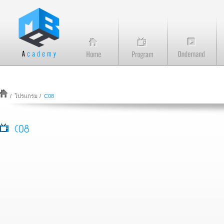
/
โปรแกรม
/
C08
C08