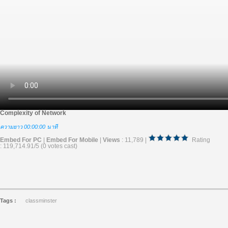
Complexity of Network
ความยาว 00:00:00 นาที
Embed For PC
|
Embed For Mobile
|
Views
: 11,789 |
Rating
: 119,714.91/5 (0 votes cast)
Tags :
classminster