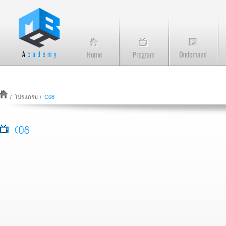
/
โปรแกรม
/
C08
C08