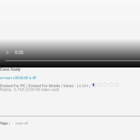
Case Study
ความยาว 00:00:00 นาที
Embed For PC
|
Embed For Mobile
|
Views
: 14,004 |
Rating : 0.74/5 (229740 votes cast)
Tags :
case c8