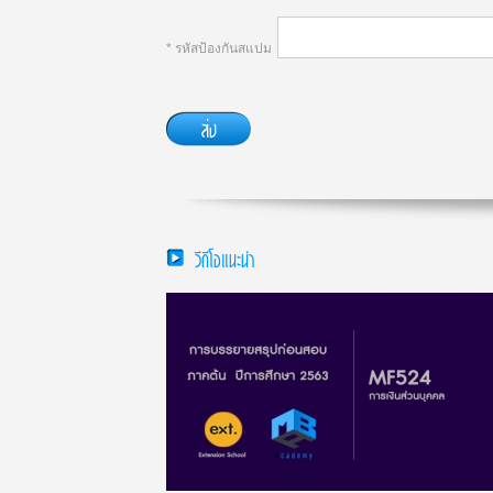
* รหัสป้องกันสแปม
วีดีโอแนะนำ