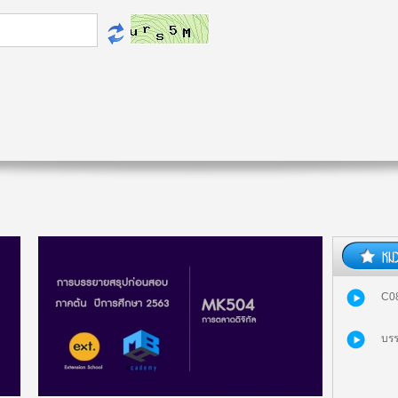
C08
บรร